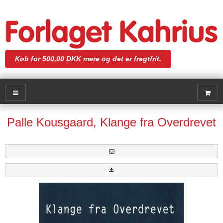
Køb for 500,00 DKK mere og det er fragtfrit.
Palle Kousgaard, Klange fra Overdrevet