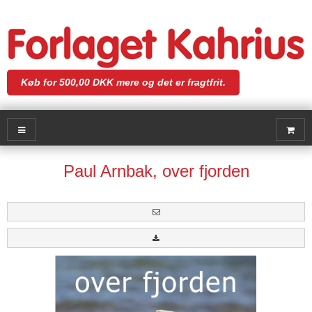
Køb for 500,00 DKK mere og det er fragtfrit.
Paul Arnbak, over fjorden