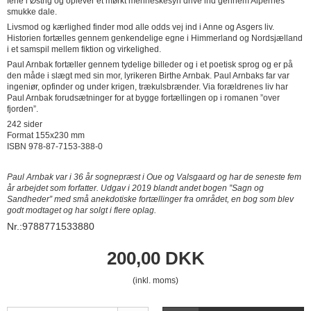
ferie i Østrig og oplever et mørkt menneskesyn drive ind gennem Alpernes
smukke dale.
Livsmod og kærlighed finder mod alle odds vej ind i Anne og Asgers liv.
Historien fortælles gennem genkendelige egne i Himmerland og Nordsjælland
i et samspil mellem fiktion og virkelighed.
Paul Arnbak fortæller gennem tydelige billeder og i et poetisk sprog og er på
den måde i slægt med sin mor, lyrikeren Birthe Arnbak. Paul Arnbaks far var
ingeniør, opfinder og under krigen, trækulsbrænder. Via forældrenes liv har
Paul Arnbak forudsætninger for at bygge fortællingen op i romanen ”over
fjorden”.
242 sider
Format 155x230 mm
ISBN 978-87-7153-388-0
Paul Arnbak var i 36 år sognepræst i Oue og Valsgaard og har de seneste fem
år arbejdet som forfatter. Udgav i 2019 blandt andet bogen ”Sagn og
Sandheder” med små anekdotiske fortællinger fra området, en bog som blev
godt modtaget og har solgt i flere oplag.
Nr.:9788771533880
200,00 DKK
(inkl. moms)