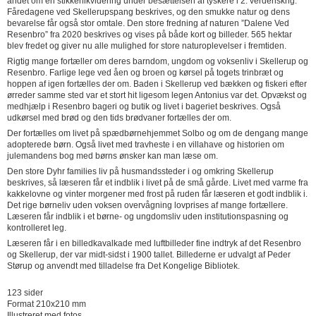
andet om en stikkerlikvidering under besættelsen af tyskere i 2. verdenskrig.
Fåredagene ved Skellerupspang beskrives, og den smukke natur og dens
bevarelse får også stor omtale. Den store fredning af naturen ”Dalene Ved
Resenbro” fra 2020 beskrives og vises på både kort og billeder. 565 hektar
blev fredet og giver nu alle mulighed for store naturoplevelser i fremtiden.
Rigtig mange fortæller om deres barndom, ungdom og voksenliv i Skellerup og
Resenbro. Farlige lege ved åen og broen og kørsel på togets trinbræt og
hoppen af igen fortælles der om. Baden i Skellerup ved bækken og fiskeri efter
ørreder samme sted var et stort hit ligesom legen Antonius var det. Opvækst og
medhjælp i Resenbro bageri og butik og livet i bageriet beskrives. Også
udkørsel med brød og den tids brødvaner fortælles der om.
Der fortælles om livet på spædbørnehjemmet Solbo og om de dengang mange
adopterede børn. Også livet med travheste i en villahave og historien om
julemandens bog med børns ønsker kan man læse om.
Den store Dyhr families liv på husmandssteder i og omkring Skellerup
beskrives, så læseren får et indblik i livet på de små gårde. Livet med varme fra
kakkelovne og vinter morgener med frost på ruden får læseren et godt indblik i.
Det rige børneliv uden voksen overvågning lovprises af mange fortællere.
Læseren får indblik i et børne- og ungdomsliv uden institutionspasning og
kontrolleret leg.
Læseren får i en billedkavalkade med luftbilleder fine indtryk af det Resenbro
og Skellerup, der var midt-sidst i 1900 tallet. Billederne er udvalgt af Peder
Størup og anvendt med tilladelse fra Det Kongelige Bibliotek.
123 sider
Format 210x210 mm
Illustreret med fotos