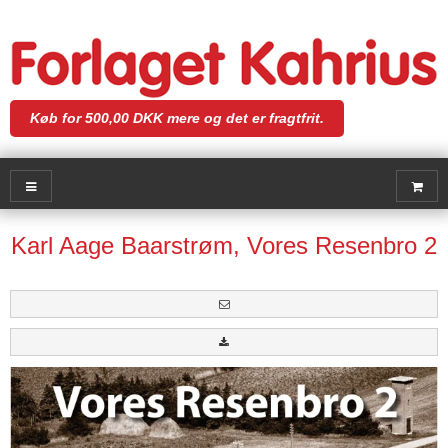
Køb for 500,00 DKK mere og det er fragtfrit.
Karl Aage Baarstrøm, Vores Resenbro 2