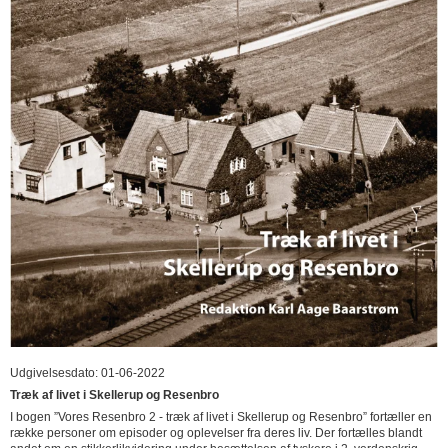
Udgivelsesdato: 01-06-2022
Træk af livet i Skellerup og Resenbro
I bogen ”Vores Resenbro 2 - træk af livet i Skellerup og Resenbro” fortæller en
række personer om episoder og oplevelser fra deres liv. Der fortælles blandt