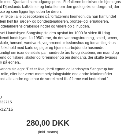
ie med Djursland som udgangspunkt. Forfatteren beskriver sin hjemegns
d Djurslands kalkklinter og fortæller om den geologiske undergrund, der
sse og som ligger lige uden for døren.
i følge i alle tidsepokerne på forfatterens hjemegn, da han har fundet
 dem helt fra jæger- og bondestenalderen, bronze- og jernalderen,
iddelalderens drabelige ridder og videre op til nutiden.
livet i landsbyen Sangstrup fra den opstod for 1000 år siden til i dag.
 kendt landsbyen fra 1950´erne, da der var brugsforening, smed, tømrer,
, skole, hønseri, vandværk, vognmænd, missionshus og forsamlingshus.
 folkehold med karle og piger og hjemmearbejdende husmødre.
rundigt om især de sidste par hundrede års liv og skæbner, om mænd og
ænd og fiskere, skoler og foreninger og om dengang, der skulle bygges
ærk på egnen…
iver om sin egn: “Det er ikke, fordi egnen og landsbyen Sangstrup har
re rolle, eller har været mere betydningsfulde end andre lokalområder.
 alle andre egne har de været med til af forme vort fædreland.”
0
532715
532715
280,00 DKK
(inkl. moms)