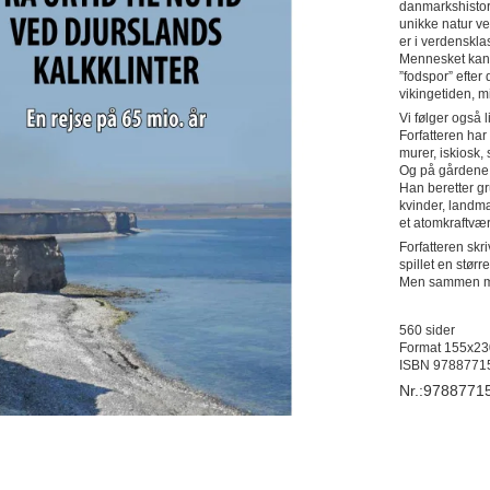
danmarkshistor
unikke natur ve
er i verdenskla
Mennesket kan v
”fodspor” efter
vikingetiden, m
Vi følger også 
Forfatteren har
murer, iskiosk
Og på gårdene
Han beretter g
kvinder, landm
et atomkraftv
Forfatteren skr
spillet en stør
Men sammen med
560 sider
Format 155x23
ISBN 9788771
Nr.:9788771