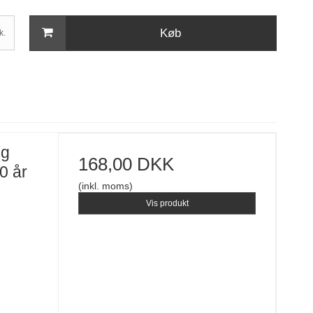
Køb
k.
og
168,00 DKK
0 år
(inkl. moms)
Vis produkt