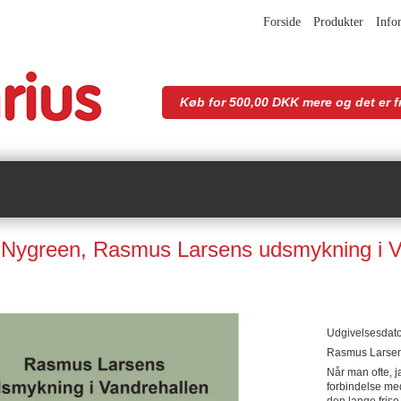
Forside
Produkter
Info
Køb for 500,00 DKK mere og det er fr
 Nygreen, Rasmus Larsens udsmykning i Va
Udgivelsesdat
Rasmus Larsen
Når man ofte, ja
forbindelse me
den lange frise