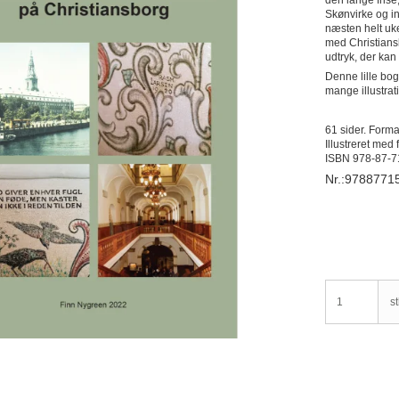
Skønvirke og i
næsten helt uk
med Christiansb
udtryk, der kan
Denne lille bo
mange illustrat
61 sider. For
Illustreret med 
ISBN 978-87-7
Nr.:9788771
st