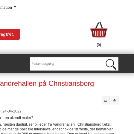
rmation
agtfrit.
(0)
ndrehallen på Christiansborg
o: 24-04-2022
 – en ukendt maler?
, næsten dagligt, ser billeder fra Vandrehallen i Christiansborg f.eks. i
d de mange politiske interviews, er det nok de færreste, der bemærker
, der løber de 268 m gennem hele hallen. Den er lavet i kunstretningen