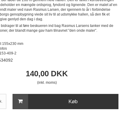
ndeholder en mængde ordsprog, fyndord og lignende. Den er malet af en
endt maler ved navn Rasmus Larsen, der igennem to år i forbindelse
orgs genopbygning viede sit liv til at udsmykke hallen, så den fik et
 give genlyd den dag i dag.
g bidrager til at føre beskueren ind bag Rasmus Larsens tanker med de
ioner, der blandt mange gav ham tilnavnet ”den onde maler”.
mat 155x230 mm
fotos
153-409-2
534092
140,00 DKK
(inkl. moms)
Køb
k.