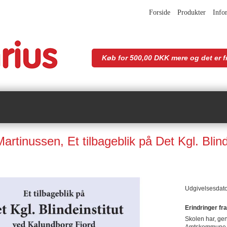
Forside
Produkter
Info
Køb for 500,00 DKK mere og det er fr
Martinussen, Et tilbageblik på Det Kgl. Blin
Udgivelsesdat
Erindringer f
Skolen har, gen
Amtskommune og