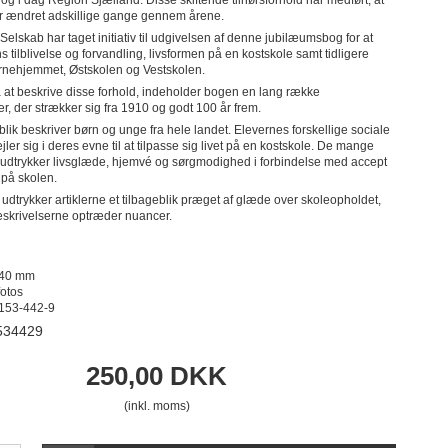
r ændret adskillige gange gennem årene.
 Selskab har taget initiativ til udgivelsen af denne jubilæumsbog for at
s tilblivelse og forvandling, livsformen på en kostskole samt tidligere
nehjemmet, Østskolen og Vestskolen.
 at beskrive disse forhold, indeholder bogen en lang række
ler, der strækker sig fra 1910 og godt 100 år frem.
lik beskriver børn og unge fra hele landet. Elevernes forskellige sociale
ler sig i deres evne til at tilpasse sig livet på en kostskole. De mange
r udtrykker livsglæde, hjemvé og sørgmodighed i forbindelse med accept
e på skolen.
udtrykker artiklerne et tilbageblik præget af glæde over skoleopholdet,
beskrivelserne optræder nuancer.
240 mm
fotos
153-442-9
534429
250,00 DKK
(inkl. moms)