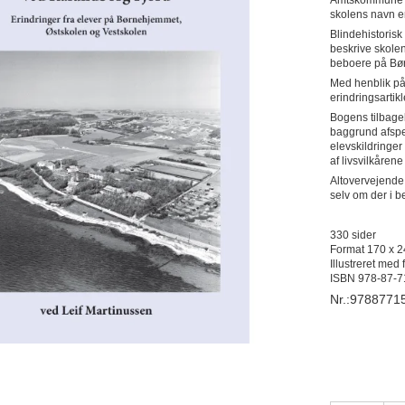
skolens navn e
Blindehistorisk
beskrive skolen
beboere på Bør
Med henblik på
erindringsartik
Bogens tilbageb
baggrund afspej
elevskildringe
af livsvilkåren
Altovervejende 
selv om der i 
330 sider
Format 170 x 
Illustreret med 
ISBN 978-87-7
Nr.:9788771