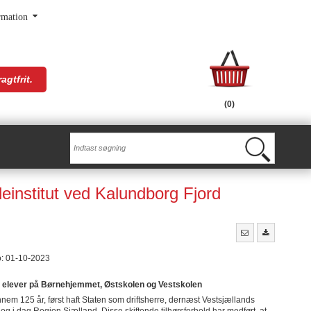
rmation
agtfrit.
(0)
deinstitut ved Kalundborg Fjord
o: 01-10-2023
ra elever på Børnehjemmet, Østskolen og Vestskolen
nem 125 år, først haft Staten som driftsherre, dernæst Vestsjællands
 i dag Region Sjælland. Disse skiftende tilhørsforhold har medført, at