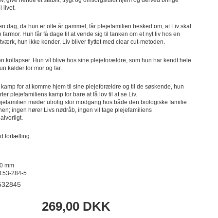
 livet.
n dag, da hun er otte år gammel, får plejefamilien besked om, at Liv skal
sin farmor. Hun får få dage til at vende sig til tanken om et nyt liv hos en
etværk, hun ikke kender. Liv bliver flyttet med clear cut-metoden.
n kollapser. Hun vil blive hos sine plejeforældre, som hun har kendt hele
hun kalder for mor og far.
s kamp for at komme hjem til sine plejeforældre og til de søskende, hun
rter plejefamiliens kamp for bare at få lov til at se Liv.
ejefamilien møder utrolig stor modgang hos både den biologiske familie
n; ingen hører Livs nødråb, ingen vil tage plejefamiliens
alvorligt.
d fortælling.
40 mm
153-284-5
532845
269,00 DKK