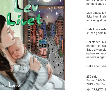
hende tilbage til
Men pludselig e
flytte hjem til 
familie og et n
Hele Livs verde
sit liv, og som 
Her starter Liv
har der. Her sta
Både Liv og pl
og hos kommune
underretninger 
Dette er en san
250 sider
Format 170x2
ISBN 978-87-7
Nr.:9788771