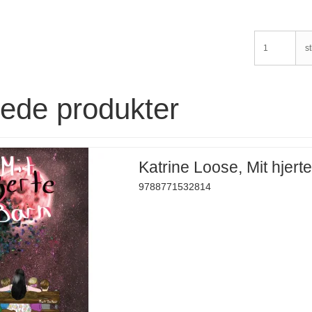
st
rede produkter
Katrine Loose, Mit hjert
9788771532814