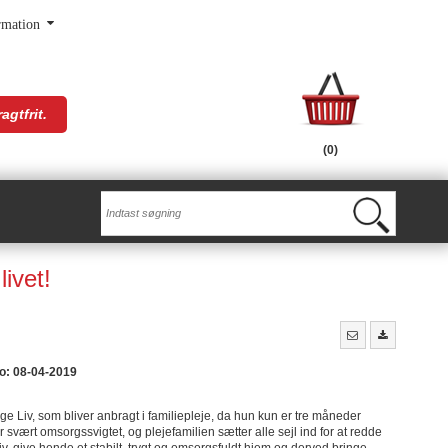
rmation
agtfrit.
(0)
livet!
o: 08-04-2019
ige Liv, som bliver anbragt i familiepleje, da hun kun er tre måneder
svært omsorgssvigtet, og plejefamilien sætter alle sejl ind for at redde
liv, give hende et stabilt, trygt og omsorgsfuldt hjem og derved bringe