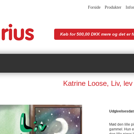
Forside
Produkter
Info
Køb for 500,00 DKK mere og det er fr
Katrine Loose, Liv, lev 
Udgivelsesdat
Mød den lille p
gammel. Hun er 
den lille piges 