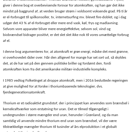
giver i denne bog et overbevisende forsvar for atomkraften, og han gør det ikke
mindst på baggrund af, at verden bruger strøm i voldsomt voksende grad. På ti år
er el-forbruget til spilkonsoller, tv, internetsurfing mv. blevet fire-doblet, og i dag
udgør det 43 % af el-forbruget eller mere end vask, køl, frys og madlavning.
Selvom vore apparater bliver mere energieffektive, selvom sol, vind og
biobrændsel bidrager positivt, er det slet slet ikke nok til vores umættelige forbrug
af el.
I denne bog argumenteres for, at atomkraft er
grøn energi
, måske det mest grønne,
vi overhovedet råder over. Når den alligevel for mange har set
sort
ud, så skyldes
det, at de har set på den gennem politiske briller og fordømt den, fordi
atomkraften kom fra det amerikanske militær-industrielle kompleks.
I 1985 vedtog Folketinget at droppe atomkraft, men i 2016 besluttede regeringen
at give mulighed for at forske i thoriumbaserede teknologier, dvs.
fjerdegenerationsatomkraft.
Thorium er et radioaktivt grundstof, der i princippet kan anvendes som brændsel i
kernekraftværker som erstatning for uran. Det er tilmed tilgængeligt i
undergrunden i større mængder end uran, herunder i Grønland, og da man
samtidig vil anvende mindre thorium end uran som brændsel, vil der være
tilstrækkelige mængder thorium til tusinder af års elproduktion i et globalt