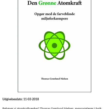
Udgivelsesdato: 11-03-2018
Behøver vi atomkraftværker? Thomas Grønlund Nielsen, gymnasielærer i fysik,