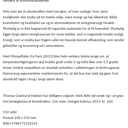
netværk af thoriumkraftværker.
Hvis man tør se atomkraften med nye øjne, vil man opdage, hvor store
muligheder den byder på for bedre miljø, mere energi og høj sikkerhed. Både
kvantitativt og kvalitativt var og er atomreaktoren et energimæssigt mirakel.
Pludselig er vi ikke begrænset til organiske materialer for at få brændsel. Pludselig
ligger langt større energiresurser for vores fødder, end vi nogesinde troede muligt.
Energi, som vi endda kan frigøre uden en klassisk kemisk afbrænding, som sender
giftstoffer og forurening ud i atmosfæren.
Med Klimaaftalen fra Paris (2015) blev hele verdens ledere enige om, at
temperaturstigningerne skal holdes godt under 2 og helst ikke over 1,5 grader.
Krisen fordrer simpelthen en drastisk reduktion i udledningen af drivhusgasser.
Denne bog argumenterer overbevisende for, at det kun kan lade sig gøre, hvis
atomkraft tages i brug i langt større skala.
Thomas Grønlund Nielsen har tidlligere udgivet:
Niels Bohr må vende sig i sin grav.
Om fornægtelsen af kernekraften
, 126 sider, forlaget Kahrius 2013, kr. 100.
152 sider
Format 148 x 210 mm
ISBN 9788771532319