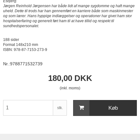
Esbjerg.
Jørgen Reinhold Jørgensen har både lidt af mange sygdomme og haft mange
uheld. Dette til trods har han gennemført en karriere både som maskinmester
og som lærer. Hans hyppige indlæggelser og operationer har givet ham stor
hospitalserfaring og generelt ført ham til at have tillid og respekt til
sundhedspersonalet.
188 sider
Format 148x210 mm
ISBN: 978-87-7153-273-9
Nr.:9788771532739
180,00 DKK
(inkl. moms)
Køb
stk.