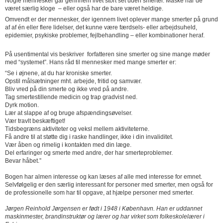
Nogle mennesker går gennnem livet stort set uden smerter. Måske har de
været særlig kloge – eller også har de bare været heldige.
Omvendt er der mennesker, der igennem livet oplever mange smerter på grund
af af én eller flere lidelser, det kunne være færdsels- eller arbejdsuheld,
epidemier, psykiske problemer, fejlbehandling – eller kombinationer heraf.
På usentimental vis beskriver forfatteren sine smerter og sine mange møder
med “systemet”. Hans råd til mennesker med mange smerter er:
“Se i øjnene, at du har kroniske smerter.
Opstil målsætninger mht. arbejde, fritid og samvær.
Bliv vred på din smerte og ikke vred på andre.
Tag smertestillende medicin og trap gradvist ned.
Dyrk motion.
Lær at slappe af og bruge afspændingsøvelser.
Vær travlt beskæftiget!
Tidsbegræns aktiviteter og veksl mellem aktiviteterne.
Få andre til at støtte dig i raske handlinger, ikke i din invaliditet.
Vær åben og rimelig i kontakten med din læge.
Del erfaringer og smerte med andre, der har smerteproblemer.
Bevar håbet.”
Bogen har almen interesse og kan læses af alle med interesse for emnet.
Selvfølgelig er den særlig interessant for personer med smerter, men også for
de professionelle som har til opgave, at hjælpe personer med smerter.
Jørgen Reinhold Jørgensen er født i 1948 i København. Han er uddannet
maskinmester, brandinstruktør og lærer og har virket som folkeskolelærer i