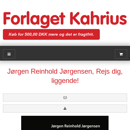
Køb for 500,00 DKK mere og det er fragtfrit.
Jørgen Reinhold Jørgensen, Rejs dig,
liggende!