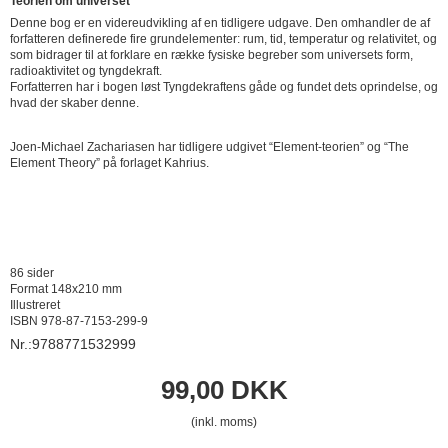
Teorien om universet
Denne bog er en videreudvikling af en tidligere udgave. Den omhandler de af
forfatteren definerede fire grundelementer: rum, tid, temperatur og relativitet, og
som bidrager til at forklare en række fysiske begreber som universets form,
radioaktivitet og tyngdekraft.
Forfatterren har i bogen løst Tyngdekraftens gåde og fundet dets oprindelse, og
hvad der skaber denne.
Joen-Michael Zachariasen har tidligere udgivet “Element-teorien” og “The
Element Theory” på forlaget Kahrius.
86 sider
Format 148x210 mm
Illustreret
ISBN 978-87-7153-299-9
Nr.:9788771532999
99,00 DKK
(inkl. moms)