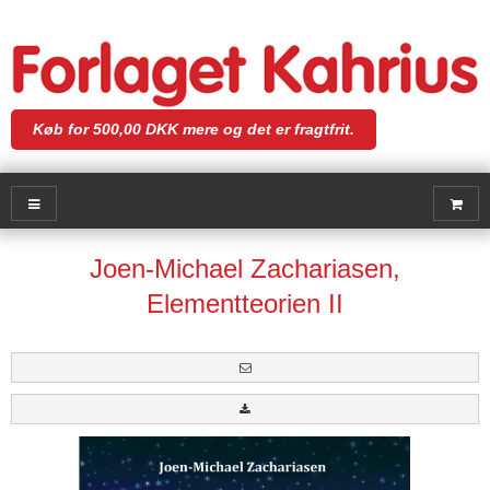
Køb for 500,00 DKK mere og det er fragtfrit.
Joen-Michael Zachariasen,
Elementteorien II