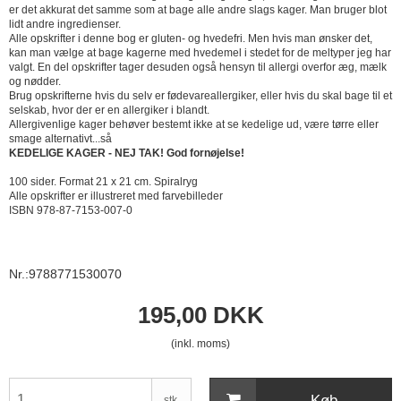
er det akkurat det samme som at bage alle andre slags kager. Man bruger blot
lidt andre ingredienser.
Alle opskrifter i denne bog er gluten- og hvedefri. Men hvis man ønsker det,
kan man vælge at bage kagerne med hvedemel i stedet for de meltyper jeg har
valgt. En del opskrifter tager desuden også hensyn til allergi overfor æg, mælk
og nødder.
Brug opskrifterne hvis du selv er fødevareallergiker, eller hvis du skal bage til et
selskab, hvor der er en allergiker i blandt.
Allergivenlige kager behøver bestemt ikke at se kedelige ud, være tørre eller
smage alternativt...så
KEDELIGE KAGER - NEJ TAK! God fornøjelse!
100 sider. Format 21 x 21 cm. Spiralryg
Alle opskrifter er illustreret med farvebilleder
ISBN 978-87-7153-007-0
Nr.:9788771530070
195,00 DKK
(inkl. moms)
Køb
stk.