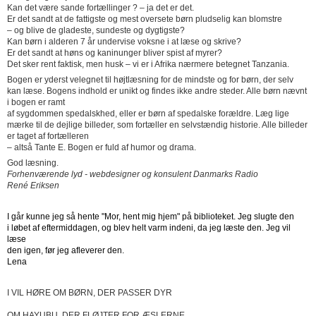
Kan det være sande fortællinger ? – ja det er det.
Er det sandt at de fattigste og mest oversete børn pludselig kan blomstre
– og blive de gladeste, sundeste og dygtigste?
Kan børn i alderen 7 år undervise voksne i at læse og skrive?
Er det sandt at høns og kaninunger bliver spist af myrer?
Det sker rent faktisk, men husk – vi er i Afrika nærmere betegnet Tanzania.
Bogen er yderst velegnet til højtlæsning for de mindste og for børn, der selv
kan læse. Bogens indhold er unikt og findes ikke andre steder. Alle børn nævnt
i bogen er ramt
af sygdommen spedalskhed, eller er børn af spedalske forældre. Læg lige
mærke til de dejlige billeder, som fortæller en selvstændig historie. Alle billeder
er taget af fortælleren
– altså Tante E. Bogen er fuld af humor og drama.
God læsning.
Forhenværende lyd - webdesigner og konsulent Danmarks Radio
René Eriksen
I går kunne jeg så hente "Mor, hent mig hjem" på biblioteket. Jeg slugte den
i løbet af eftermiddagen, og blev helt varm indeni, da jeg læste den. Jeg vil
læse
den igen, før jeg afleverer den.
Lena
I VIL HØRE OM BØRN, DER PASSER DYR
OM HAYUBU, DER FLØJTER FOR ÆSLERNE