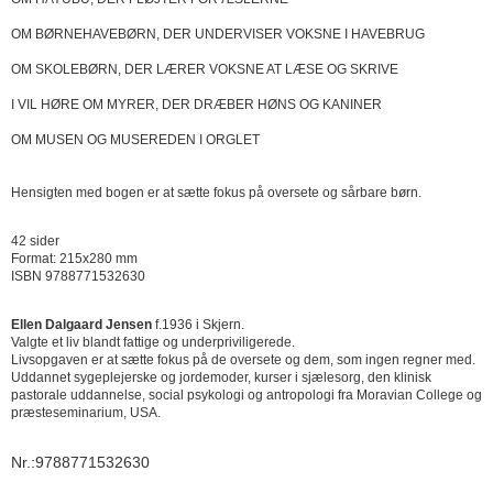
OM BØRNEHAVEBØRN, DER UNDERVISER VOKSNE I HAVEBRUG
OM SKOLEBØRN, DER LÆRER VOKSNE AT LÆSE OG SKRIVE
I VIL HØRE OM MYRER, DER DRÆBER HØNS OG KANINER
OM MUSEN OG MUSEREDEN I ORGLET
Hensigten med bogen er at sætte fokus på oversete og sårbare børn.
42 sider
Format: 215x280 mm
ISBN 9788771532630
Ellen Dalgaard Jensen
f.1936 i Skjern.
Valgte et liv blandt fattige og underpriviligerede.
Livsopgaven er at sætte fokus på de oversete og dem, som ingen regner med.
Uddannet sygeplejerske og jordemoder, kurser i sjælesorg, den klinisk
pastorale uddannelse, social psykologi og antropologi fra Moravian College og
præsteseminarium, USA.
Nr.:9788771532630