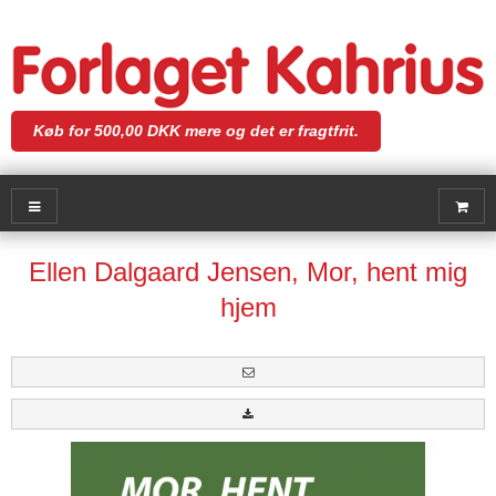
Køb for 500,00 DKK mere og det er fragtfrit.
Ellen Dalgaard Jensen, Mor, hent mig
hjem