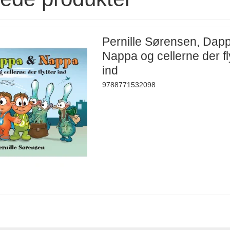
Pernille Sørensen, Dap
Nappa og cellerne der fl
ind
9788771532098