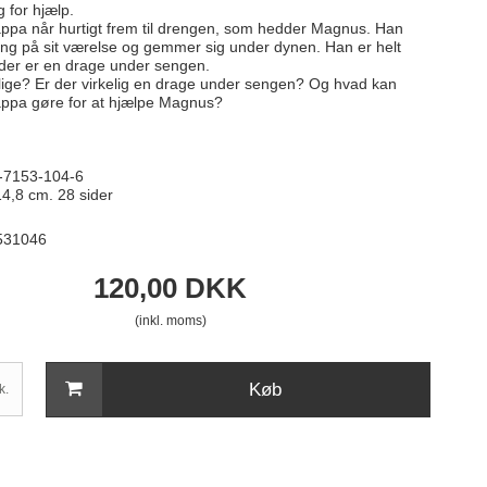
 for hjælp.
pa når hurtigt frem til drengen, som hedder Magnus. Han
seng på sit værelse og gemmer sig under dynen. Han er helt
t der er en drage under sengen.
rlige? Er der virkelig en drage under sengen? Og hvad kan
ppa gøre for at hjælpe Magnus?
-7153-104-6
4,8 cm. 28 sider
531046
120,00 DKK
(inkl. moms)
Køb
k.