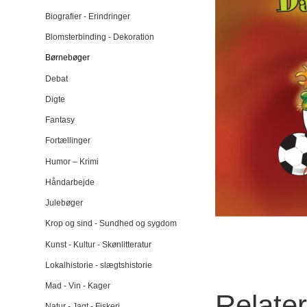
Biografier - Erindringer
Blomsterbinding - Dekoration
Børnebøger
Debat
Digte
Fantasy
Fortællinger
Humor – Krimi
Håndarbejde
Julebøger
Krop og sind - Sundhed og sygdom
Kunst - Kultur - Skønlitteratur
Lokalhistorie - slægtshistorie
Mad - Vin - Kager
Relate
Natur - Jagt - Fiskeri