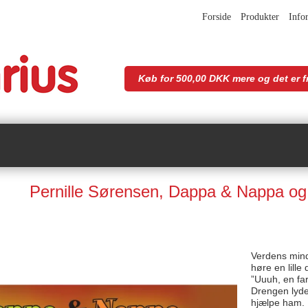
Forside
Produkter
Info
Køb for 500,00 DKK mere og det er fr
Pernille Sørensen, Dappa & Nappa og 
Verdens mind
høre en lill
”Uuuh, en fa
Drengen lyde
hjælpe ham. 