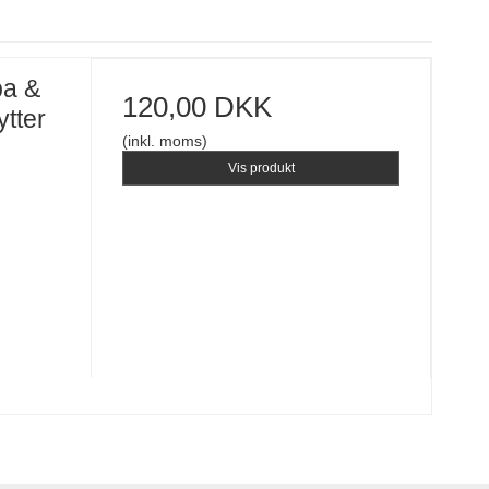
pa &
120,00 DKK
ytter
(inkl. moms)
Vis produkt