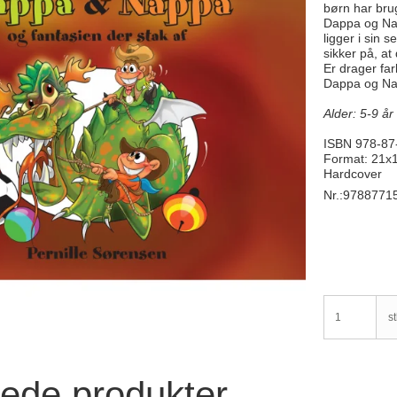
børn har brug
Dappa og Nap
ligger i sin 
sikker på, a
Er drager fa
Dappa og Na
Alder: 5-9 år
ISBN 978-87
Format: 21x1
Hardcover
Nr.:9788771
st
rede produkter