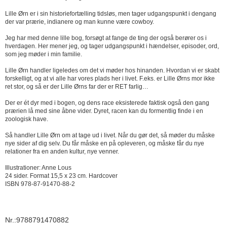
Lille Ørn er i sin historiefortælling tidsløs, men tager udgangspunkt i dengang
der var prærie, indianere og man kunne være cowboy.
Jeg har med denne lille bog, forsøgt at fange de ting der også berører os i
hverdagen. Her mener jeg, og tager udgangspunkt i hændelser, episoder, ord,
som jeg møder i min familie.
Lille Ørn handler ligeledes om det vi møder hos hinanden. Hvordan vi er skabt
forskelligt, og at vi alle har vores plads her i livet. F.eks. er Lille Ørns mor ikke
ret stor, og så er der Lille Ørns far der er RET farlig…
Der er ét dyr med i bogen, og dens race eksisterede faktisk også den gang
prærien lå med sine åbne vider. Dyret, racen kan du formentlig finde i en
zoologisk have.
Så handler Lille Ørn om at tage ud i livet. Når du gør det, så møder du måske
nye sider af dig selv. Du får måske en på opleveren, og måske får du nye
relationer fra en anden kultur, nye venner.
Illustrationer: Anne Lous
24 sider. Format 15,5 x 23 cm. Hardcover
ISBN 978-87-91470-88-2
Nr.:9788791470882