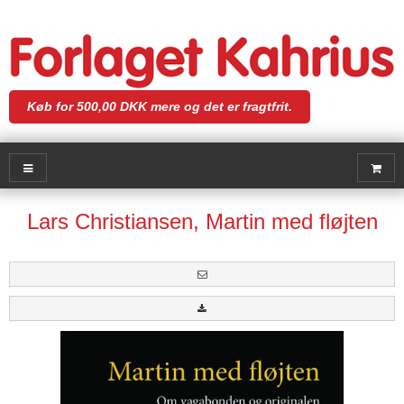
Køb for 500,00 DKK mere og det er fragtfrit.
Lars Christiansen, Martin med fløjten