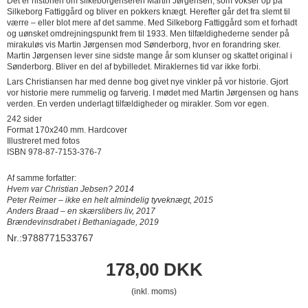
Det er historien om silkeborgenseren Martin Jørgensen, som vokser op på
Silkeborg Fattiggård og bliver en pokkers knægt. Herefter går det fra slemt til
værre – eller blot mere af det samme. Med Silkeborg Fattiggård som et forhadt
og uønsket omdrejningspunkt frem til 1933. Men tilfældighederne sender på
mirakuløs vis Martin Jørgensen mod Sønderborg, hvor en forandring sker.
Martin Jørgensen lever sine sidste mange år som klunser og skattet original i
Sønderborg. Bliver en del af bybilledet. Miraklernes tid var ikke forbi.
Lars Christiansen har med denne bog givet nye vinkler på vor historie. Gjort
vor historie mere rummelig og farverig. I mødet med Martin Jørgensen og hans
verden. En verden underlagt tilfældigheder og mirakler. Som vor egen.
242 sider
Format 170x240 mm. Hardcover
Illustreret med fotos
ISBN 978-87-7153-376-7
Af samme forfatter:
Hvem var Christian Jebsen? 2014
Peter Reimer – ikke en helt almindelig tyveknægt, 2015
Anders Braad – en skærslibers liv, 2017
Brændevinsdrabet i Bethaniagade, 2019
Nr.:9788771533767
178,00 DKK
(inkl. moms)