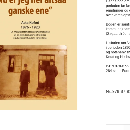
Denne bog om A
perioden før f
erindringer og 
over vores opfa
Bogen er samti
kommune) samt 
(Søgaard) Jen
Historien om As
i perioden 189
og notehenvisni
Knud og Hedevi
ISBN 978-87-9
284 sider. For
Nr.:978-87-