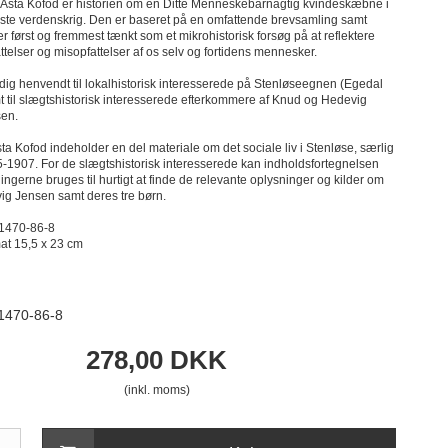
sta Kofod er historien om en Ditte Menneskebarnagtig kvindeskæbne i
ørste verdenskrig. Den er baseret på en omfattende brevsamling samt
er først og fremmest tænkt som et mikrohistorisk forsøg på at reflektere
ttelser og misopfattelser af os selv og fortidens mennesker.
dig henvendt til lokalhistorisk interesserede på Stenløseegnen (Egedal
til slægtshistorisk interesserede efterkommere af Knud og Hedevig
sen.
ta Kofod indeholder en del materiale om det sociale liv i Stenløse, særlig
5-1907. For de slægtshistorisk interesserede kan indholdsfortegnelsen
ngerne bruges til hurtigt at finde de relevante oplysninger og kilder om
g Jensen samt deres tre børn.
1470-86-8
mat 15,5 x 23 cm
91470-86-8
278,00 DKK
(inkl. moms)