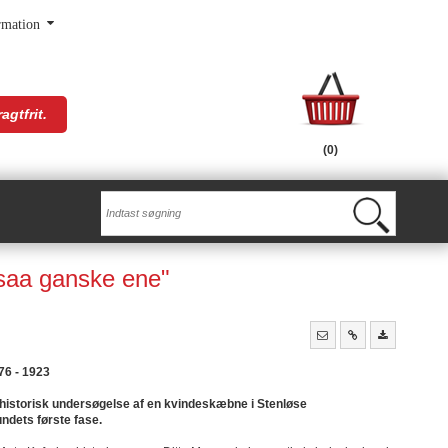
rmation
agtfrit.
(0)
tsaa ganske ene"
76 - 1923
historisk undersøgelse af en kvindeskæbne i Stenløse
undets første fase.