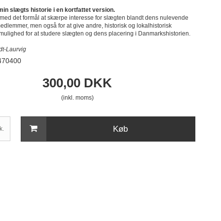
in slægts historie i en kortfattet version.
 med det formål at skærpe interesse for slægten blandt dens nulevende
edlemmer, men også for at give andre, historisk og lokalhistorisk
mulighed for at studere slægten og dens placering i Danmarkshistorien.
dt-Laurvig
470400
300,00 DKK
(inkl. moms)
Køb
k.