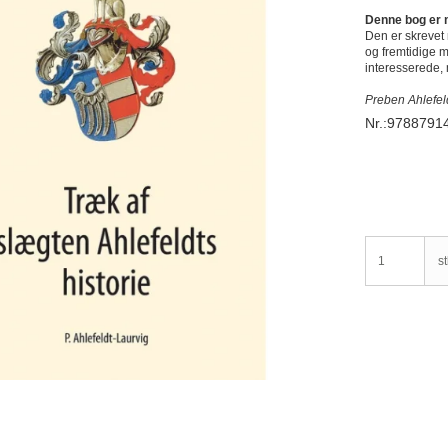
Denne bog er m
Den er skrevet
og fremtidige m
interesserede, 
Preben Ahlefel
Nr.:9788791
st