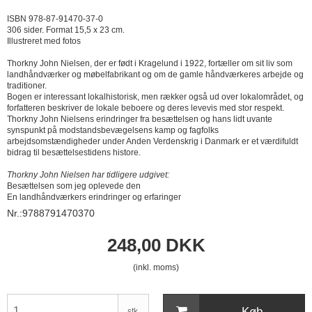
ISBN 978-87-91470-37-0
306 sider. Format 15,5 x 23 cm.
Illustreret med fotos
Thorkny John Nielsen, der er født i Kragelund i 1922, fortæller om sit liv som
landhåndværker og møbelfabrikant og om de gamle håndværkeres arbejde og
traditioner.
Bogen er interessant lokalhistorisk, men rækker også ud over lokalområdet, og
forfatteren beskriver de lokale beboere og deres levevis med stor respekt.
Thorkny John Nielsens erindringer fra besættelsen og hans lidt uvante
synspunkt på modstandsbevægelsens kamp og fagfolks
arbejdsomstændigheder under Anden Verdenskrig i Danmark er et værdifuldt
bidrag til besættelsestidens histore.
Thorkny John Nielsen har tidligere udgivet:
Besættelsen som jeg oplevede den
En landhåndværkers erindringer og erfaringer
Nr.:9788791470370
248,00 DKK
(inkl. moms)
Køb
stk.