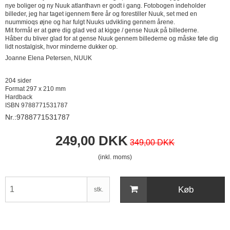
nye boliger og ny Nuuk atlanthavn er godt i gang. Fotobogen indeholder
billeder, jeg har taget igennem flere år og forestiller Nuuk, set med en
nuummioqs øjne og har fulgt Nuuks udvikling gennem årene.
Mit formål er at gøre dig glad ved at kigge / gense Nuuk på billederne.
Håber du bliver glad for at gense Nuuk gennem billederne og måske føle dig
lidt nostalgisk, hvor minderne dukker op.
Joanne Elena Petersen, NUUK
204 sider
Format 297 x 210 mm
Hardback
ISBN 9788771531787
Nr.:9788771531787
249,00 DKK
349,00 DKK
(inkl. moms)
Køb
stk.