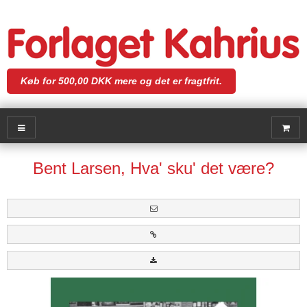
Køb for 500,00 DKK mere og det er fragtfrit.
Bent Larsen, Hva' sku' det være?